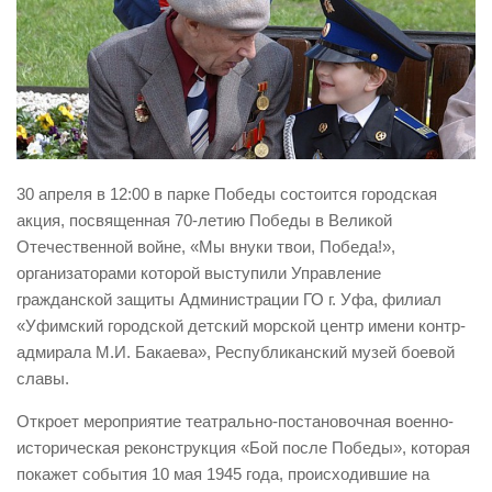
Виды деятельности
Обслуживание опасных производственных объектов
Оказание платных образовательных услуг
УГЗ рекомендует
Памятки населению
30 апреля в 12:00 в парке Победы состоится городская
Как стать спасателем
акция, посвященная 70-летию Победы в Великой
Отечественной войне, «Мы внуки твои, Победа!»,
Уголок гражданской обороны
организаторами которой выступили Управление
Пресс-центр
гражданской защиты Администрации ГО г. Уфа, филиал
«Уфимский городской детский морской центр имени контр-
СМИ о нас
адмирала М.И. Бакаева», Республиканский музей боевой
Конкурсы
славы.
Наша работа
Откроет мероприятие театрально-постановочная военно-
Фотогалерея
историческая реконструкция «Бой после Победы», которая
покажет события 10 мая 1945 года, происходившие на
Обращения