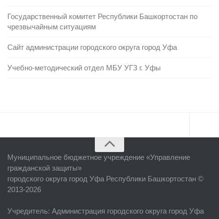
Государственный комитет Республики Башкортостан по
чрезвычайным ситуациям
Сайт администрации городского округа город Уфа
Учебно-методический отдел МБУ УГЗ г. Уфы
Главная
Муниципальное бюджетное учреждение «
Управление
Об учреждении
гражданской защиты
»
городского округа город Уфа Республики Башкортостан ©
Руководство
2013-2026
ЕДДС г. Уфы
Учредитель
: Администрация городского округа город Уфа
Районные УГЗ