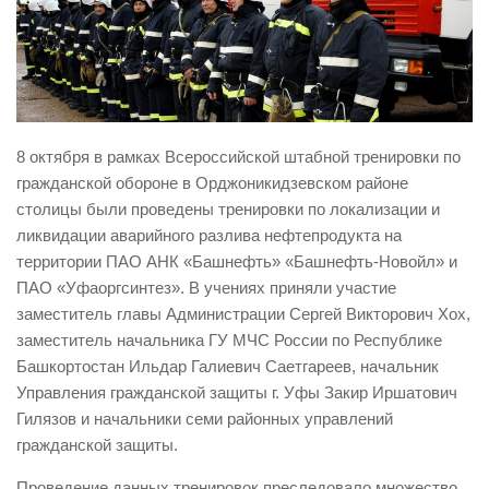
Виды деятельности
Обслуживание опасных производственных объектов
Оказание платных образовательных услуг
УГЗ рекомендует
8 октября в рамках Всероссийской штабной тренировки по
Памятки населению
гражданской обороне в Орджоникидзевском районе
столицы были проведены тренировки по локализации и
Как стать спасателем
ликвидации аварийного разлива нефтепродукта на
Уголок гражданской обороны
территории ПАО АНК «Башнефть» «Башнефть-Новойл» и
Пресс-центр
ПАО «Уфаоргсинтез». В учениях приняли участие
заместитель главы Администрации Сергей Викторович Хох,
СМИ о нас
заместитель начальника ГУ МЧС России по Республике
Конкурсы
Башкортостан Ильдар Галиевич Саетгареев, начальник
Управления гражданской защиты г. Уфы Закир Иршатович
Наша работа
Гилязов и начальники семи районных управлений
Фотогалерея
гражданской защиты.
Обращения
Проведение данных тренировок преследовало множество