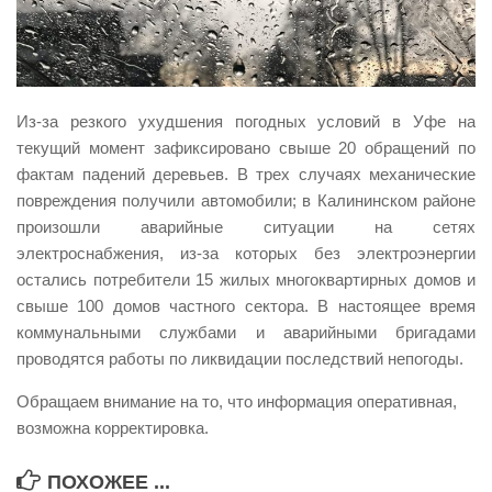
Виды деятельности
Обслуживание опасных производственных объектов
Оказание платных образовательных услуг
Из-за резкого ухудшения погодных условий в Уфе на
УГЗ рекомендует
текущий момент зафиксировано свыше 20 обращений по
фактам падений деревьев. В трех случаях механические
Памятки населению
повреждения получили автомобили; в Калининском районе
Как стать спасателем
произошли аварийные ситуации на сетях
Уголок гражданской обороны
электроснабжения, из-за которых без электроэнергии
остались потребители 15 жилых многоквартирных домов и
Пресс-центр
свыше 100 домов частного сектора. В настоящее время
СМИ о нас
коммунальными службами и аварийными бригадами
проводятся работы по ликвидации последствий непогоды.
Конкурсы
Наша работа
Обращаем внимание на то, что информация оперативная,
возможна корректировка.
Фотогалерея
Обращения
ПОХОЖЕЕ ...