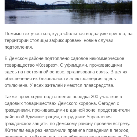
Виды деятельности
Обслуживание опасных производственных объектов
Оказание платных образовательных услуг
Помимо тех участков, куда «большая вода» уже пришла, на
УГЗ рекомендует
территории столицы зафиксированы новые случаи
подтопления.
Памятки населению
В Демском районе подтоплено садовое некоммерческое
Как стать спасателем
товарищество «Козарез». С уфимцами, проживающими
Уголок гражданской обороны
здесь на постоянной основе, организована связь. В целях
обеспечения их безопасности электроэнергия здесь
Пресс-центр
отключена. У всех жителей имеются плавсредства.
СМИ о нас
Также происходит подтопление порядка 200 участков в
Конкурсы
садовых товариществах Демского кордона. Сегодня с
гражданами, проживающими в данной зоне, представители
Наша работа
районной Администрации, сотрудники Управления
Фотогалерея
гражданской защиты по Демскому району провели встречу.
Жителям еще раз напомнили правила поведения в период
Обращения
половодья и объяснили, куда обращаться за помощью. От