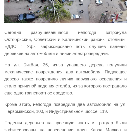
Виды деятельности
Обслуживание опасных производственных объектов
Оказание платных образовательных услуг
Сегодня разбушевавшаяся непогода затронула
УГЗ рекомендует
Октябрьский, Советский и Калининский районы столицы:
ЕДДС г. Уфы зафиксировано пять случаев падения
Памятки населению
деревьев на автомобили и линии электропередачи.
Как стать спасателем
На ул. Бикбая, 36, из-за упавшего дерева получили
Уголок гражданской обороны
механические повреждения два автомобиля. Падающее
Пресс-центр
дерево также повредило линию наружного освещения и
стало причиной падения столба, из-за которого пострадало
СМИ о нас
еще одно транспортное средство.
Конкурсы
Кроме этого, непогода повредила два автомобиля на ул.
Наша работа
Первомайской, 100, и Индустриальном шоссе, 119.
Фотогалерея
Падения деревьев на проезжую часть и тротуар были
Обращения
зафиксированы на пересечении улиц Карла Маркса и