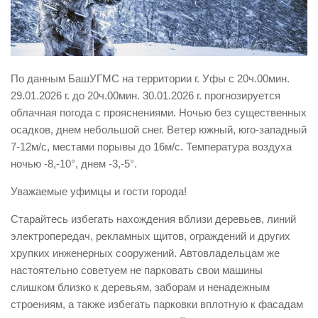
Виды деятельности
Обслуживание опасных производственных объектов
Оказание платных образовательных услуг
По данным БашУГМС на территории г. Уфы с 20ч.00мин.
УГЗ рекомендует
29.01.2026 г. до 20ч.00мин. 30.01.2026 г. прогнозируется
облачная погода с прояснениями. Ночью без существенных
Памятки населению
осадков, днем небольшой снег. Ветер южный, юго-западный
Как стать спасателем
7-12м/с, местами порывы до 16м/с. Температура воздуха
Уголок гражданской обороны
ночью -8,-10°, днем -3,-5°.
Пресс-центр
Уважаемые уфимцы и гости города!
СМИ о нас
Старайтесь избегать нахождения вблизи деревьев, линий
Конкурсы
электропередач, рекламных щитов, ограждений и других
хрупких инженерных сооружений. Автовладельцам же
Наша работа
настоятельно советуем не парковать свои машины
Фотогалерея
слишком близко к деревьям, заборам и ненадежным
строениям, а также избегать парковки вплотную к фасадам
Обращения