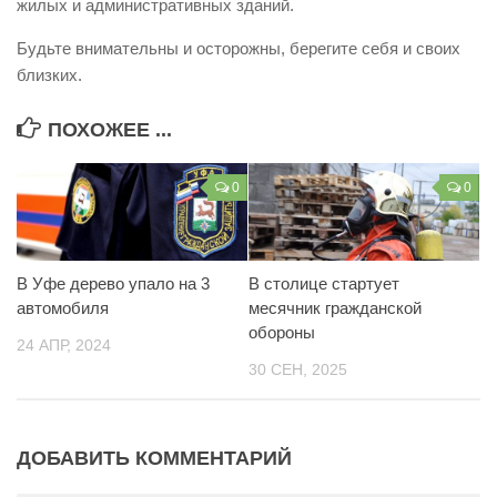
жилых и административных зданий.
Контакты
Будьте внимательны и осторожны, берегите себя и своих
Вакансии
близких.
ПОХОЖЕЕ ...
0
0
В Уфе дерево упало на 3
В столице стартует
автомобиля
месячник гражданской
обороны
24 АПР, 2024
30 СЕН, 2025
ДОБАВИТЬ КОММЕНТАРИЙ