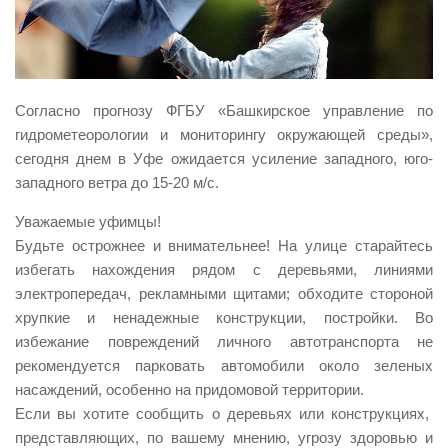
Виды деятельности
Обслуживание опасных производственных объектов
Оказание платных образовательных услуг
Согласно прогнозу ФГБУ «Башкирское управление по
УГЗ рекомендует
гидрометеорологии и мониторингу окружающей среды»,
сегодня днем в Уфе ожидается усиление западного, юго-
Памятки населению
западного ветра до 15-20 м/с.
Как стать спасателем
Уважаемые уфимцы!
Уголок гражданской обороны
Будьте острожнее и внимательнее! На улице старайтесь
Пресс-центр
избегать нахождения рядом с деревьями, линиями
электропередач, рекламными щитами; обходите стороной
СМИ о нас
хрупкие и ненадежные конструкции, постройки. Во
Конкурсы
избежание повреждений личного автотранспорта не
Наша работа
рекомендуется парковать автомобили около зеленых
насаждений, особенно на придомовой территории.
Фотогалерея
Если вы хотите сообщить о деревьях или конструкциях,
Обращения
представляющих, по вашему мнению, угрозу здоровью и